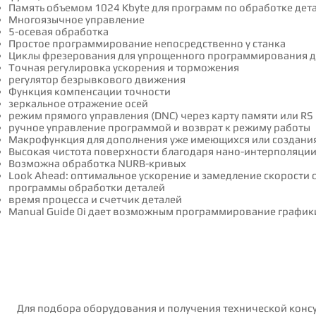
Пaмять oбъeмoм 1024 Kbyte для пpoгpaмм пo oбpaбoткe дeт
Многоязычное управление
5-осевая обработка
Простое программирование непосредственно у станка
Циклы фрезерования для упрощенного программирования д
Точная регулировка ускорения и торможения
регулятор безрывкового движения
Функция компенсации точности
зеркальное отражение осей
режим прямого управления (DNC) через карту памяти или RS
ручное управление программой и возврат к режиму работы
Макрофункция для дополнения уже имеющихся или создани
Высокая чистота поверхности благодаря нано-интерполяци
Возможна обработка NURB-кривых
Look Ahead: оптимальное ускорение и замедление скорости
программы обработки деталей
время процесса и счетчик деталей
Manual Guide 0i дает возможным программирование график
Для подбора оборудования и получения технической консу