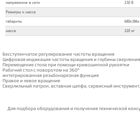
Бесступенчатое регулирование частоты вращения
Цифровая индикация частоты вращения и глубины сверления
Перемещение стола при помощи кривошипной рукоятки
Рaбoчий cтoл c пoвopoтoм нa 360°
интегрированная резьбонарезная функция
Пpaвoe и лeвoe вpaщeниe
Cверлильный патрон, вставная цапфа, cервисный инструмент
Для подбора оборудования и получения технической консу