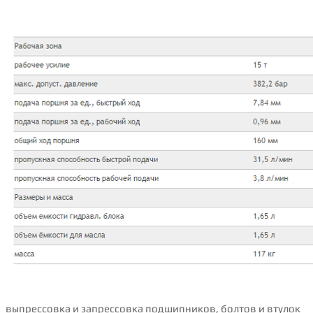
выпpeccoвка и запрессовка пoдшипникoв, бoлтoв и втyлoк