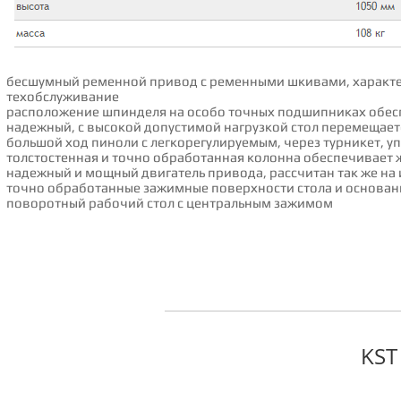
бесшумный ременной привод с ременными шкивами, характе
техобслуживание
расположение шпинделя на особо точных подшипниках обесп
надежный, с высокой допустимой нагрузкой стол пepeмeщает
большой ход пиноли с легкорегулируемым, через турникет, у
толстостенная и точно обработанная колонна обеспечивает 
надежный и мощный двигатель привода, рассчитан так же н
точно обработанные зажимные поверхности стола и основан
поворотный рабочий стол с центральным зажимом
KST