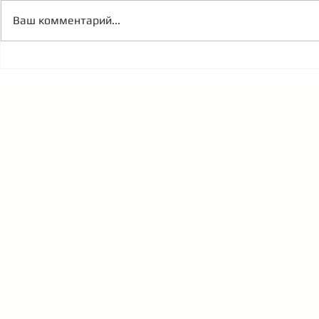
Ваш комментарий...
Экономические реалии
Cеминар Я
России 2022
2021